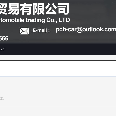
اتصل
131