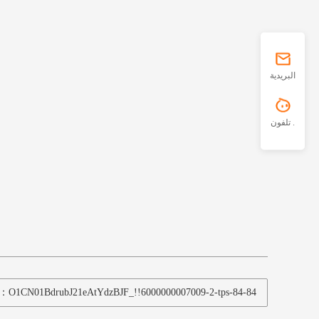
البريدية
تلفون .
1CN01BdrubJ21eAtYdzBJF_!!6000000007009-2-tps-84-84